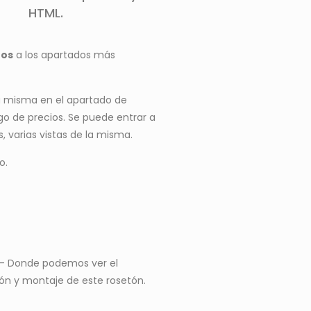
HTML.
nos
a los apartados más
la misma en el apartado de
go de precios. Se puede entrar a
, varias vistas de la misma.
o.
– Donde podemos ver el
ón y montaje de este rosetón.