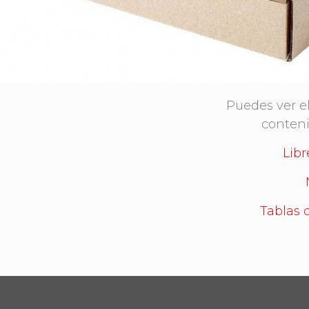
Puedes ver el
conteni
Libr
Tablas 